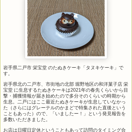
岩手県二戸市 栄宝堂 のたぬきケーキ「タヌキケーキ」で
す。
岩手県北の二戸市、市街地の北部 堀野地区の和洋菓子店 栄
宝堂 に生息するたぬきケーキは2021年の春先くらいから目
撃・捕獲情報が届き始めたので多分そのくらいの時期から
生息。二戸にはここ最近たぬきケーキが生息していなかっ
た（さらにはグレーテルのかまどで特集された直後という
こともあった）ので、「いましたー！」という発見報告を
多数いただきました。
お店は日曜日定休ということもあって訪問のタイミング合