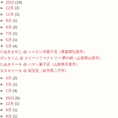
▼
2022
(19)
►
12月
(2)
►
11月
(1)
►
9月
(1)
►
8月
(2)
►
7月
(1)
►
6月
(1)
▼
5月
(4)
たぬきおやじ @ シャロン洋菓子店（青森県弘前市）
ポンタくん @ スイーツファクトリー 夢の樹（山形県山形市）
たぬきケーキ @ ハヤシ菓子店（山形県天童市）
タヌキケーキ @ 栄宝堂（岩手県二戸市）
►
3月
(2)
►
2月
(1)
►
1月
(4)
►
2021
(6)
►
12月
(1)
►
9月
(1)
►
8月
(1)