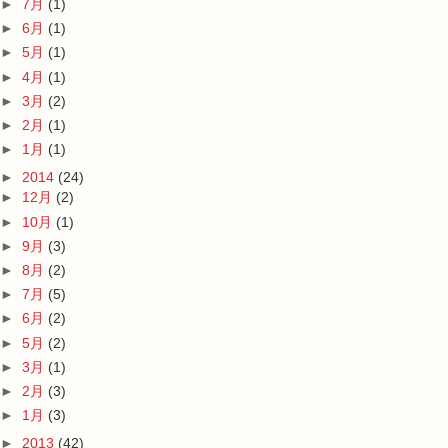
►
7月
(1)
►
6月
(1)
►
5月
(1)
►
4月
(1)
►
3月
(2)
►
2月
(1)
►
1月
(1)
►
2014
(24)
►
12月
(2)
►
10月
(1)
►
9月
(3)
►
8月
(2)
►
7月
(5)
►
6月
(2)
►
5月
(2)
►
3月
(1)
►
2月
(3)
►
1月
(3)
►
2013
(42)