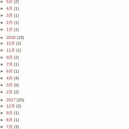
►
5月
(2)
►
4月
(1)
►
3月
(1)
►
2月
(1)
►
1月
(1)
►
2018
(18)
►
12月
(2)
►
11月
(1)
►
9月
(2)
►
7月
(1)
►
6月
(1)
►
4月
(4)
►
3月
(5)
►
2月
(2)
►
2017
(20)
►
12月
(2)
►
9月
(1)
►
8月
(1)
►
7月
(3)