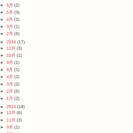
►
6月
(2)
►
5月
(3)
►
4月
(2)
►
3月
(1)
►
2月
(5)
►
2016
(17)
►
11月
(3)
►
10月
(1)
►
9月
(1)
►
8月
(1)
►
4月
(2)
►
3月
(2)
►
2月
(5)
►
1月
(2)
►
2015
(18)
►
12月
(6)
►
11月
(3)
►
9月
(1)