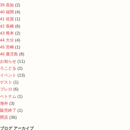
39 高知
(2)
40 福岡
(4)
41 佐賀
(1)
42 長崎
(6)
43 熊本
(2)
44 大分
(4)
45 宮崎
(1)
46 鹿児島
(8)
お知らせ
(11)
ろこどる
(2)
イベント
(13)
ゲスト
(1)
ブレロ
(6)
ベトナム
(1)
海外
(3)
販売終了
(1)
閉店
(36)
ブログ アーカイブ