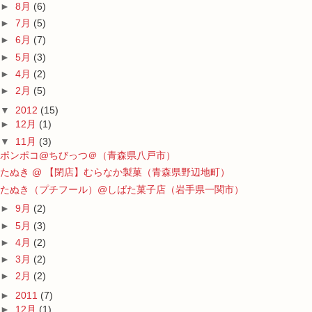
►
8月
(6)
►
7月
(5)
►
6月
(7)
►
5月
(3)
►
4月
(2)
►
2月
(5)
▼
2012
(15)
►
12月
(1)
▼
11月
(3)
ポンポコ@ちびっつ＠（青森県八戸市）
たぬき @ 【閉店】むらなか製菓（青森県野辺地町）
たぬき（プチフール）@しばた菓子店（岩手県一関市）
►
9月
(2)
►
5月
(3)
►
4月
(2)
►
3月
(2)
►
2月
(2)
►
2011
(7)
►
12月
(1)