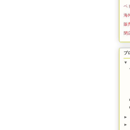
ベ
海
販
閉
ブ
▼
►
►