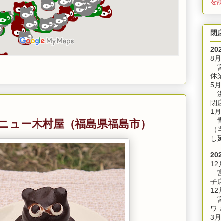
を
閉
20
8
宮
休
5月
滋
閉
1月
 ニュー木村屋（福島県福島市）
青
（
し
20
12
宮
子
12
宮
ワ
3月