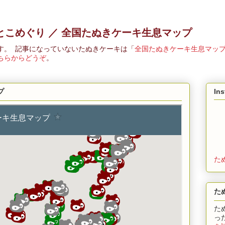
とこめぐり ／ 全国たぬきケーキ生息マップ
す。 記事になっていないたぬきケーキは「
全国たぬきケーキ生息マッ
ちらからどうぞ
。
プ
In
た
た
た
っ