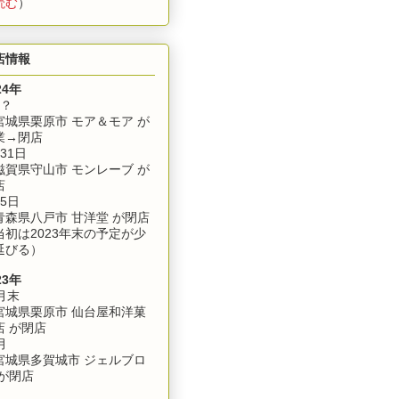
読む
）
店情報
24年
月？
城県栗原市 モア＆モア が
業→閉店
31日
賀県守山市 モンレーブ が
店
5日
森県八戸市 甘洋堂 が閉店
当初は2023年末の予定が少
延びる）
23年
月末
城県栗原市 仙台屋和洋菓
店 が閉店
月
城県多賀城市 ジェルブロ
 が閉店