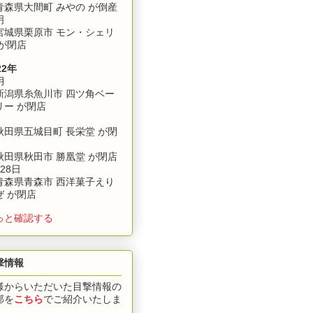
森県大間町 みやの が倒産
明
城県栗原市 モン・シェリ
 が閉店
22年
月
潟県糸魚川市 四ツ角ベー
リー が閉店
田県五城目町 長栄堂 が閉
田県秋田市 勝凰堂 が閉店
28日
森県青森市 西洋菓子えり
ぜ が閉店
っと確認する
撃情報
様からいただいた目撃情報の
部を
こちら
でご紹介いたしま
。