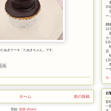
青
不
宮
ー
20
12
新
カ
5月
秋
 のたぬきケーキ「たぬきちゃん」です。
店
秋
1月
青
ー
キ
も
目
ホーム
前の投稿
皆
一
登録:
投稿 (Atom)
す