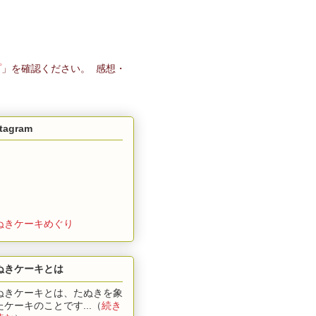
プ
」を確認ください。 感想・
stagram
ぬきケーキめぐり
ぬきケーキとは
ぬきケーキとは、たぬきを象
たケーキのことです...（
続き