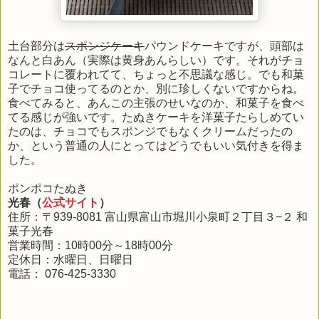
土台部分は
スポンジケーキ
パウンドケーキですが、頭部は
なんと白あん（実際は黄身あんらしい）です。それがチョ
コレートに覆われてて、ちょっと不思議な感じ。でも和菓
子でチョコ使ってるのとか、別に珍しくないですからね。
食べてみると、あんこの主張のせいなのか、和菓子を食べ
てる感じが強いです。たぬきケーキを洋菓子たらしめてい
たのは、チョコでもスポンジでもなくクリームだったの
か、という普通の人にとってはどうでもいい気付きを得ま
した。
ポンポコたぬき
光春（
公式サイト
）
住所：〒939-8081 富山県富山市堀川小泉町２丁目３−２ 和
菓子光春
営業時間：10時00分～18時00分
定休日：水曜日、日曜日
電話： 076-425-3330