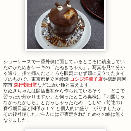
ショーケースで一番外側に面しているところに鎮座してい
たのがたぬきケーキの「たぬきちゃん」。写真を見て分か
る通り、指で摘んだところを眼窩にせず頬に見立てたタイ
プのもので、東京都足立区綾瀬
コシジ洋菓子店
や徳島県阿
南市
森行朝日堂
などに近い種と言えます。
たぬきちゃんは開店当初から作られているそう。「どこで
習ったか分かりますか」と伺ったところ奥様は「四国じゃ
なかったかしら」とおっしゃったため、もしや（前述の）
森行朝日堂と関係が！？ と個人的に盛り上がりましたが、
その後登場したご主人には即否定されたためその線は無く
なりました。