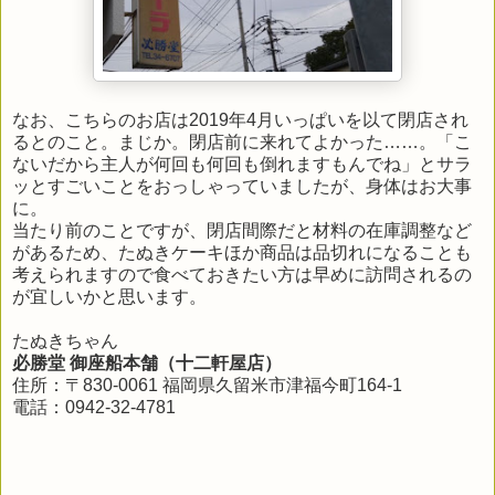
なお、こちらのお店は2019年4月いっぱいを以て閉店され
るとのこと。まじか。閉店前に来れてよかった……。「こ
ないだから主人が何回も何回も倒れますもんでね」とサラ
ッとすごいことをおっしゃっていましたが、身体はお大事
に。
当たり前のことですが、閉店間際だと材料の在庫調整など
があるため、たぬきケーキほか商品は品切れになることも
考えられますので食べておきたい方は早めに訪問されるの
が宜しいかと思います。
たぬきちゃん
必勝堂 御座船本舗（十二軒屋店）
住所：〒830-0061 福岡県久留米市津福今町164-1
電話：0942-32-4781