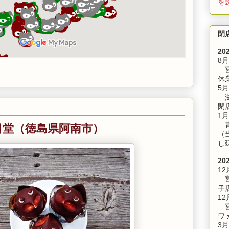
を
閉
20
8
宮
休
5月
滋
閉
1月
日堂（徳島県阿南市）
青
（
し
20
12
宮
子
12
宮
ワ
3月