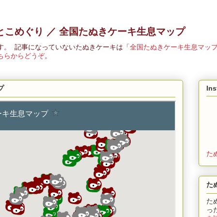
とこめぐり ／ 全国たぬきケーキ生息マップ
す。 記事になっていないたぬきケーキは「
全国たぬきケーキ生息マッ
ちらからどうぞ
。
プ
In
た
た
た
っ