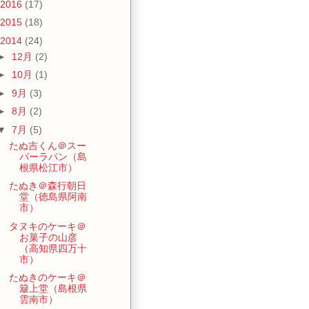
2016
(17)
2015
(18)
2014
(24)
►
12月
(2)
►
10月
(1)
►
9月
(3)
►
8月
(2)
▼
7月
(5)
たぬ吉くん＠スー
パーラパン（島
根県松江市）
たぬき＠森行朝日
堂（徳島県阿南
市）
タヌキのケーキ＠
お菓子の山彦
（高知県四万十
市）
たぬきのケーキ＠
簸上堂（島根県
雲南市）