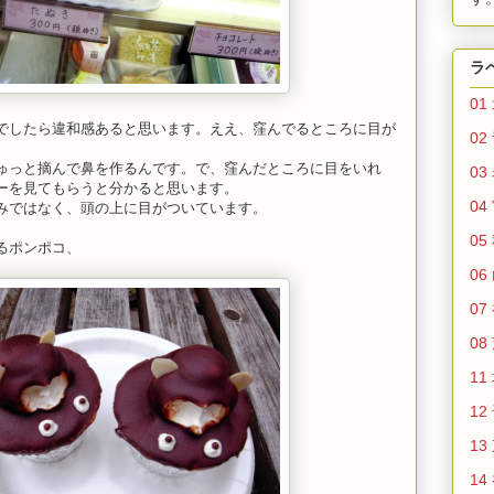
ラ
01
でしたら違和感あると思います。ええ、窪んでるところに目が
02
ゅっと摘んで鼻を作るんです。で、窪んだところに目をいれ
03
ーを見てもらうと分かると思います。
04
みではなく、頭の上に目がついています。
05
るポンポコ、
06
07
08
11
12
13
14