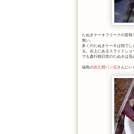
たぬきケーキフリークの皆様
無い。
多くのたぬきケーキは指でし
る。右上にあるスライドショ
でも森行朝日堂のたぬきは窪
福島の
佐久間パン店
さんにい