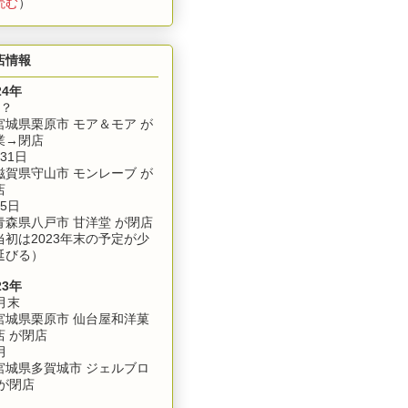
読む
）
店情報
24年
月？
城県栗原市 モア＆モア が
業→閉店
31日
賀県守山市 モンレーブ が
店
5日
森県八戸市 甘洋堂 が閉店
当初は2023年末の予定が少
延びる）
23年
月末
城県栗原市 仙台屋和洋菓
店 が閉店
月
城県多賀城市 ジェルブロ
 が閉店