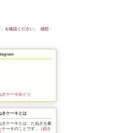
プ
」を確認ください。 感想・
stagram
ぬきケーキめぐり
ぬきケーキとは
ぬきケーキとは、たぬきを象
たケーキのことです...（
続き