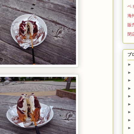
ベ
海
販
閉
ブ
►
►
►
►
►
►
►
►
►