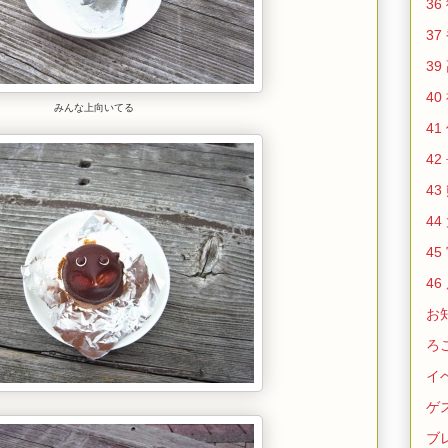
36
37
39
40
みんな上向いてる
41
42
43
44
45
46
お
ろ
イ
ゲ
ブ