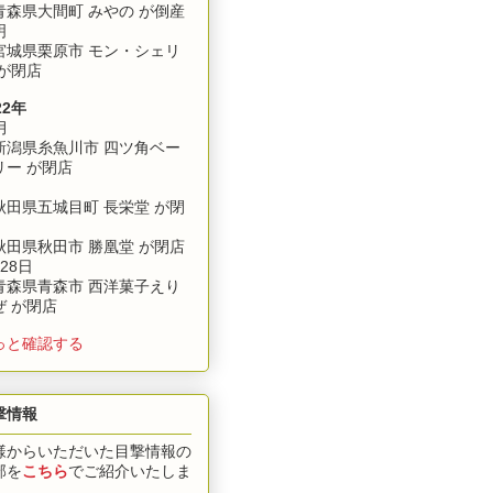
森県大間町 みやの が倒産
明
城県栗原市 モン・シェリ
 が閉店
22年
月
潟県糸魚川市 四ツ角ベー
リー が閉店
田県五城目町 長栄堂 が閉
田県秋田市 勝凰堂 が閉店
28日
森県青森市 西洋菓子えり
ぜ が閉店
っと確認する
撃情報
様からいただいた目撃情報の
部を
こちら
でご紹介いたしま
。