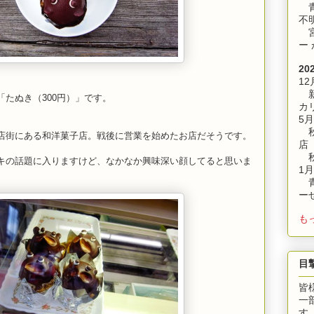
青
不
宮
ー
20
12
新
たぬき（300円）」です。
カ
5月
秋
店街にある和洋菓子店。戦後に営業を始めたお店だそうです。
店
秋
キの話題に入りますけど、なかなか興味深い顔してると思いま
1月
青
ー
も
目
皆
一
す