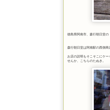
徳島県阿南市、森行朝日堂の「
森行朝日堂は阿南駅の西側商
お店の説明もそこそこにケー
せんか、こちらのたぬき。