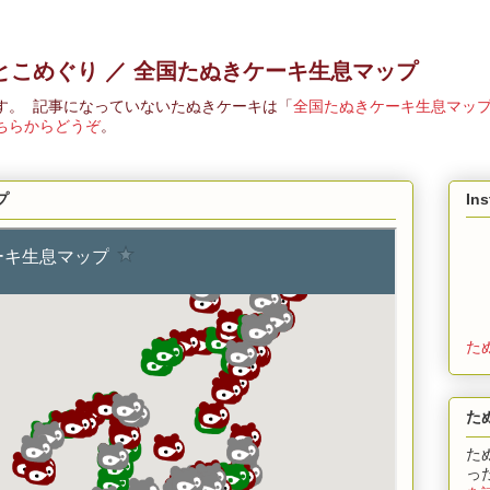
とこめぐり ／ 全国たぬきケーキ生息マップ
す。 記事になっていないたぬきケーキは「
全国たぬきケーキ生息マッ
ちらからどうぞ
。
プ
In
た
た
た
っ