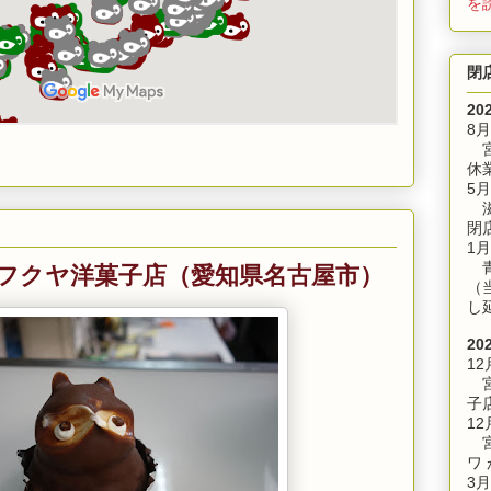
を
閉
20
8
宮
休
5月
滋
閉
1月
 フクヤ洋菓子店（愛知県名古屋市）
青
（
し
20
12
宮
子
12
宮
ワ
3月