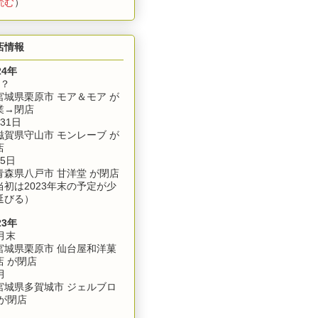
読む
）
店情報
24年
月？
城県栗原市 モア＆モア が
業→閉店
31日
賀県守山市 モンレーブ が
店
5日
森県八戸市 甘洋堂 が閉店
当初は2023年末の予定が少
延びる）
23年
月末
城県栗原市 仙台屋和洋菓
店 が閉店
月
城県多賀城市 ジェルブロ
 が閉店