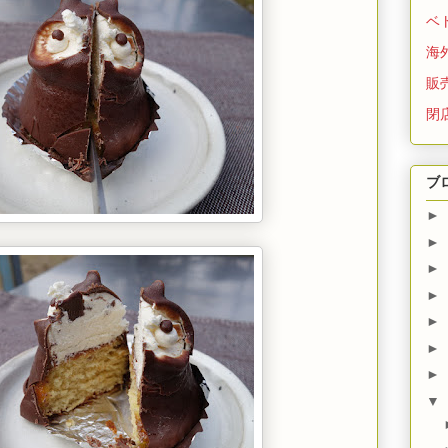
ベ
海
販
閉
ブ
►
►
►
►
►
►
►
▼