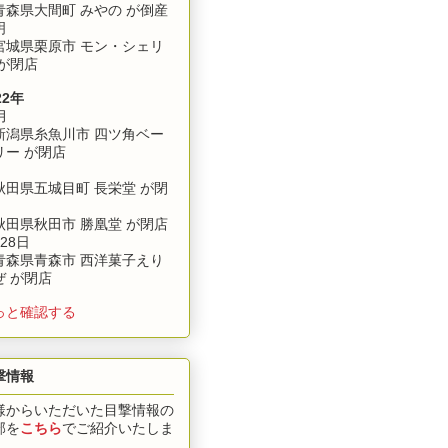
森県大間町 みやの が倒産
明
城県栗原市 モン・シェリ
 が閉店
22年
月
潟県糸魚川市 四ツ角ベー
リー が閉店
田県五城目町 長栄堂 が閉
田県秋田市 勝凰堂 が閉店
28日
森県青森市 西洋菓子えり
ぜ が閉店
っと確認する
撃情報
様からいただいた目撃情報の
部を
こちら
でご紹介いたしま
。