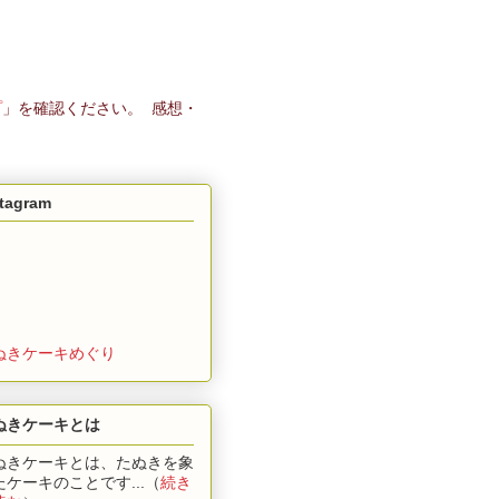
プ
」を確認ください。 感想・
stagram
ぬきケーキめぐり
ぬきケーキとは
ぬきケーキとは、たぬきを象
たケーキのことです...（
続き