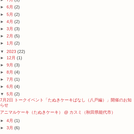
►
6月
(2)
►
5月
(2)
►
4月
(2)
►
3月
(3)
►
2月
(5)
►
1月
(2)
▼
2023
(22)
►
12月
(1)
►
9月
(3)
►
8月
(4)
►
7月
(1)
►
6月
(4)
▼
5月
(2)
7月2日 トークイベント「たぬきケーキばなし（八戸編）」開催のお知
らせ
アニマルケーキ（たぬきケーキ） @ カスミ（秋田県能代市）
►
4月
(1)
►
3月
(6)