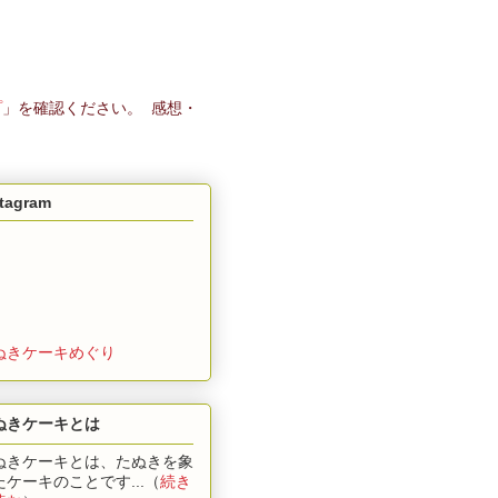
プ
」を確認ください。 感想・
stagram
ぬきケーキめぐり
ぬきケーキとは
ぬきケーキとは、たぬきを象
たケーキのことです...（
続き