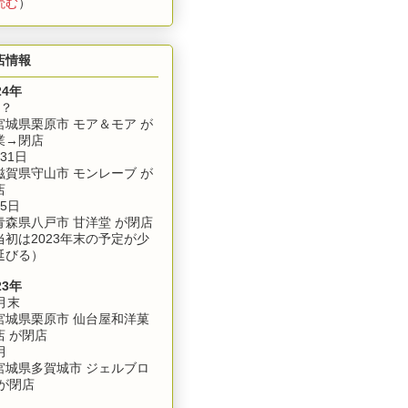
読む
）
店情報
24年
月？
城県栗原市 モア＆モア が
業→閉店
31日
賀県守山市 モンレーブ が
店
5日
森県八戸市 甘洋堂 が閉店
当初は2023年末の予定が少
延びる）
23年
月末
城県栗原市 仙台屋和洋菓
店 が閉店
月
城県多賀城市 ジェルブロ
 が閉店