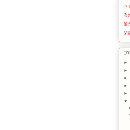
ベ
海
販
閉
ブ
►
►
►
►
►
▼