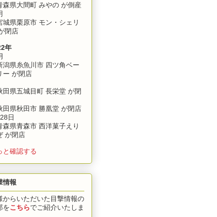
森県大間町 みやの が倒産
明
城県栗原市 モン・シェリ
 が閉店
22年
月
潟県糸魚川市 四ツ角ベー
リー が閉店
田県五城目町 長栄堂 が閉
田県秋田市 勝凰堂 が閉店
28日
森県青森市 西洋菓子えり
ぜ が閉店
っと確認する
撃情報
様からいただいた目撃情報の
部を
こちら
でご紹介いたしま
。