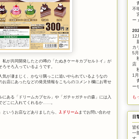
青
不
宮
ー
20
12
新
カ
5月
秋
、私が共同開発したとの噂の「たぬきケーキカプセルトイ」が
店
そろそろ入っているようです。
秋
1月
人気が凄まじく、かなり隅っこに追いやられているようなの
青
のお店にあったなどの発見情報をこちらのコメント欄にお寄せ
ー
も
ルにある「ドリームカプセル」や「ガチャガチャの森」には入
でどこに入れてくれるか……。
」というお店などありましたら、
J.ドリーム
までお問い合わせ
目
皆
一
す