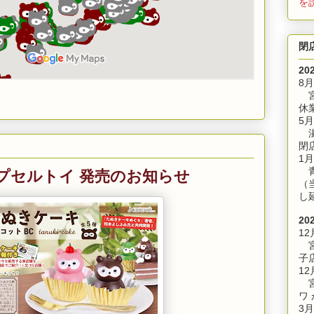
を
閉
20
8
宮
休
5月
滋
閉
1月
プセルトイ 発売のお知らせ
青
（
し
20
12
宮
子
12
宮
ワ
3月