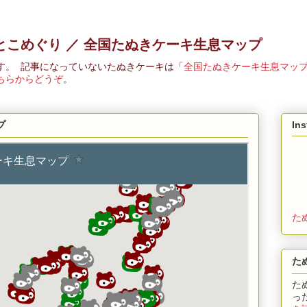
とこめぐり ／ 全国たぬきケーキ生息マップ
す。 記事になっていないたぬきケーキは「
全国たぬきケーキ生息マッ
ちらからどうぞ
。
プ
In
た
た
た
っ