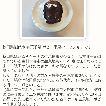
秋田県能代市 御菓子処 ポピー平泉の「タヌキ」です。
秋田県はたぬきケーキの生息情報が少なく、以前唯一確認
できていた由利本荘市の生息地も2015年春に無くなってし
まい、秋田からはたぬきケーキが居なくなってしまったと
思っていました。
しかしあるとき地元の方から待望の生息情報をいただきま
した！場所は秋田県の北部にある能代市、その内陸部にあ
る旧二ツ井町とのこと。
（単に乗ってみたかった）花輪線で大館市に向かい、奥羽
線に乗り換えて二ツ井駅で降ります。駅から歩いて10分ほ
ど行った先に教えていただいたたぬきケーキ生息地「ポピ
ー平泉」はあります。