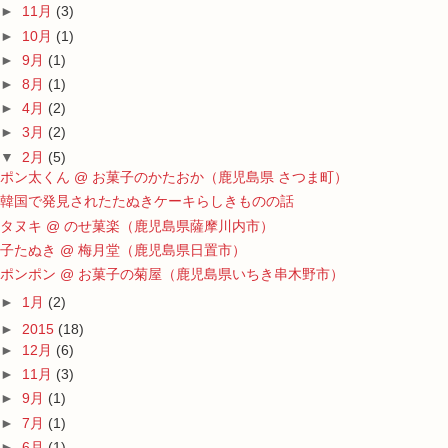
►
11月
(3)
►
10月
(1)
►
9月
(1)
►
8月
(1)
►
4月
(2)
►
3月
(2)
▼
2月
(5)
ポン太くん @ お菓子のかたおか（鹿児島県 さつま町）
韓国で発見されたたぬきケーキらしきものの話
タヌキ @ のせ菓楽（鹿児島県薩摩川内市）
子たぬき @ 梅月堂（鹿児島県日置市）
ポンポン @ お菓子の菊屋（鹿児島県いちき串木野市）
►
1月
(2)
►
2015
(18)
►
12月
(6)
►
11月
(3)
►
9月
(1)
►
7月
(1)
►
6月
(1)