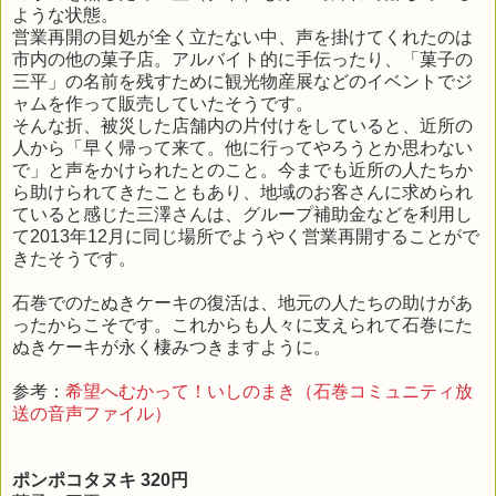
ような状態。
営業再開の目処が全く立たない中、声を掛けてくれたのは
市内の他の菓子店。アルバイト的に手伝ったり、「菓子の
三平」の名前を残すために観光物産展などのイベントでジ
ャムを作って販売していたそうです。
そんな折、被災した店舗内の片付けをしていると、近所の
人から「早く帰って来て。他に行ってやろうとか思わない
で」と声をかけられたとのこと。今までも近所の人たちか
ら助けられてきたこともあり、地域のお客さんに求められ
ていると感じた三澤さんは、グループ補助金などを利用し
て2013年12月に同じ場所でようやく営業再開することがで
きたそうです。
石巻でのたぬきケーキの復活は、地元の人たちの助けがあ
ったからこそです。これからも人々に支えられて石巻にた
ぬきケーキが永く棲みつきますように。
参考：
希望へむかって！いしのまき（石巻コミュニティ放
送の音声ファイル）
ポンポコタヌキ 320円