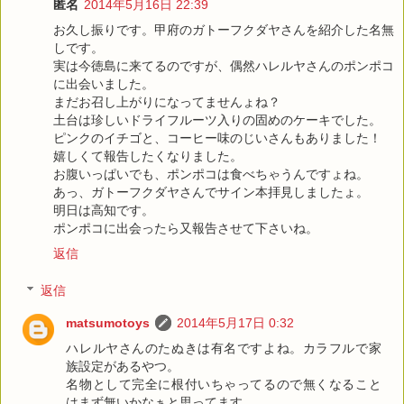
匿名
2014年5月16日 22:39
お久し振りです。甲府のガトーフクダヤさんを紹介した名無
しです。
実は今徳島に来てるのですが、偶然ハレルヤさんのポンポコ
に出会いました。
まだお召し上がりになってませんょね？
土台は珍しいドライフルーツ入りの固めのケーキでした。
ピンクのイチゴと、コーヒー味のじいさんもありました！
嬉しくて報告したくなりました。
お腹いっぱいでも、ポンポコは食べちゃうんですょね。
あっ、ガトーフクダヤさんでサイン本拝見しましたょ。
明日は高知です。
ポンポコに出会ったら又報告させて下さいね。
返信
返信
matsumotoys
2014年5月17日 0:32
ハレルヤさんのたぬきは有名ですよね。カラフルで家
族設定があるやつ。
名物として完全に根付いちゃってるので無くなること
はまず無いかなぁと思ってます。