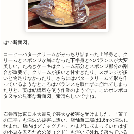
はい断面図。
コーヒーバタークリームがみっちり詰まった上半身と、ク
リームとスポンジが層になった下半身とのバランスが大変
美しい。たぬきケーキはクリーム部分とスポンジ部分の割
合が重要で、クリームが多いと甘すぎたり、スポンジが多
いと物足りなかったり、さらにはバタークリームで形を作
っているようなところはバランスを取れずに崩れてしまっ
たりと、実は結構気を使う作業のようです。このポンポコ
タヌキの見事な断面図、素晴らしいですね。
石巻市は東日本大震災で甚大な被害を受けました。「菓子
の三平」も津波の被害に遭い、店舗兼工場は1.6mの津波に
飲まれ、店内はグチャグチャ、かまどに収まっていたはず
の小豆を煮るための釜（クド）も浮いて外れて落ちている