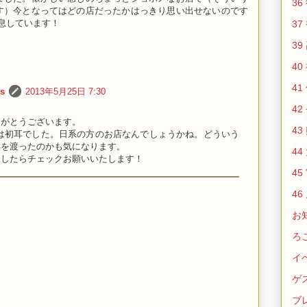
36
す）今となってはどの店だったかはっきり思い出せないのです
息しています！
37
39
40
41
s
2013年5月25日 7:30
42
りがとうございます。
43
のは初耳でした。日系の方のお店なんでしょうかね。どういう
洋を渡ったのかも気になります。
44
ましたらチェックお願いいたします！
45
46
お
ろ
イ
ゲ
ブ