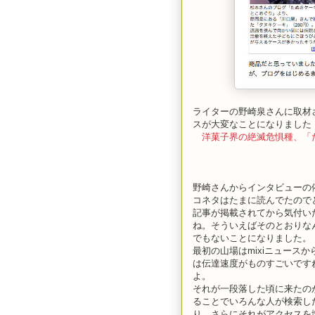
ライターの野崎泉さんに取材
スが大変なことになりました（
洋菓子界の絶滅危惧種、「
野崎さんからインタビューの依頼
コネタはたまに読んでたので
記事が掲載されてから気付い
ね。そういえばそのとおりな
でもないことになりました。
最初の山場はmixiニュース
は伝達速度がものすごいですね
よ。
それが一段落した頃に来たのが
ることでいろんな人が検索した結
り、さらにそれがアクセスを