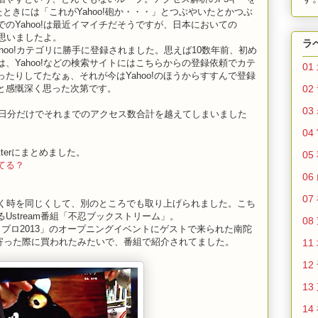
たときには「これがYahoo!砲か・・・」とつぶやいたとかつぶ
のYahoo!は最近イマイチだそうですが、日本においての
と思いましたよ。
ラ
Yahoo!カテゴリに勝手に登録されました。思えば10数年前、初め
、Yahoo!などの検索サイトにはこちらからの登録依頼でカテ
01
たりしてたなぁ、それが今はYahoo!のほうからすすんで登録
02
と感慨深く思った次第です。
03
3日分だけでそれまでのアクセス数合計を越えてしまいました
04
tterにまとめました。
05
てる？
06
07
ったく時を同じくして、別のところでも取り上げられました。こち
Ustream番組「不忍ブックストリーム」。
08
ブロ2013」のオープニングイベントにゲストで来られた南陀
に寄った際に買われたみたいで、番組で紹介されてました。
11
12
13
14