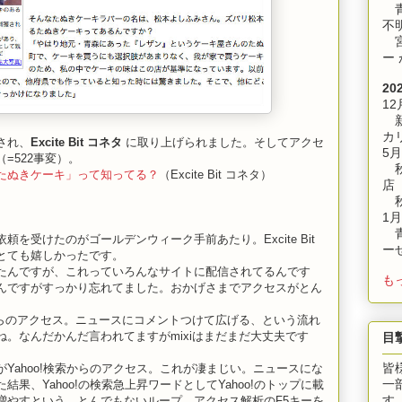
青
不
宮
ー
20
12
新
カ
され、
Excite Bit コネタ
に取り上げられました。そしてアクセ
5月
=522事変）。
秋
たぬきケーキ」って知ってる？
（Excite Bit コネタ）
店
秋
1月
青
を受けたのがゴールデンウィーク手前あたり。Excite Bit
ー
とても嬉しかったです。
たんですが、これっていろんなサイトに配信されてるんです
も
んですがすっかり忘れてました。おかげさまでアクセスがとん
からのアクセス。ニュースにコメントつけて広げる、という流れ
。なんだかんだ言われてますがmixiはまだまだ大丈夫です
目
皆
Yahoo!検索からのアクセス。これが凄まじい。ニュースにな
一
果、Yahoo!の検索急上昇ワードとしてYahoo!のトップに載
す
増やすという、とんでもないループ。アクセス解析のF5キーを