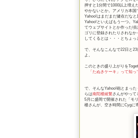
押すと1分間で1000以上増え
やかないとか。アメリカ本国で
Yahoo!はまだまだ健在だな
Yahoo!といえばもう一つ。
てウェブサイトとか作った頃は
ゴリに登録されたりされなかっ
してくるとは・・・とちょっ
で、そんなこんなで22日と2
よ。
このときの盛り上がりをToge
「たぬきケーキ」って知っ
で、そんなYahoo!砲とま
らは
南陀楼綾繁
さんがやってる
5月に盛岡で開催された「モリ
楼さんが、空き時間にCyg