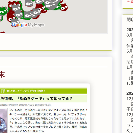
を
閉
20
8
宮
休
5月
滋
閉
1月
末
青
（
し
20
12
宮
子
12
宮
ワ
3月