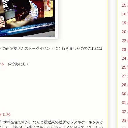
15
16
19
20
22
トの南陀楼さんのトークイベントにも行きましたのでこれには
23
。
24
ーム
（4分あたり）
25
27
28
30
31
32
 0:20
33
私はNY在住ですが、なんと最近家の近所でタヌキケーキをみか
ました。懐かしい感じのちょっとショボメなお店で（そういう