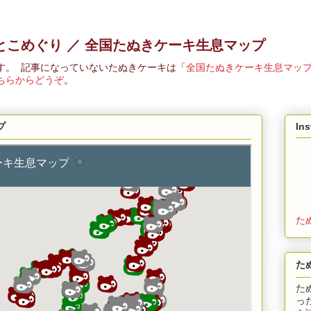
とこめぐり ／ 全国たぬきケーキ生息マップ
す。 記事になっていないたぬきケーキは「
全国たぬきケーキ生息マッ
ちらからどうぞ
。
プ
In
た
た
た
っ