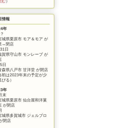
読む
）
店情報
24年
月？
城県栗原市 モア＆モア が
業→閉店
31日
賀県守山市 モンレーブ が
店
5日
森県八戸市 甘洋堂 が閉店
当初は2023年末の予定が少
延びる）
23年
月末
城県栗原市 仙台屋和洋菓
店 が閉店
月
城県多賀城市 ジェルブロ
 が閉店