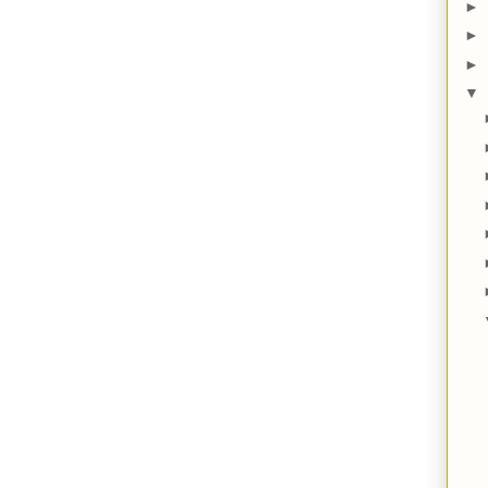
►
►
►
▼