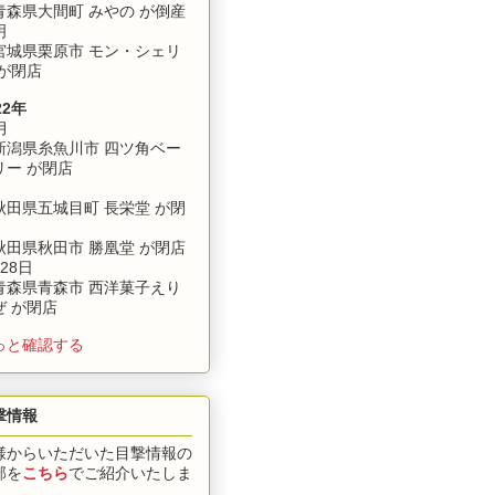
森県大間町 みやの が倒産
明
城県栗原市 モン・シェリ
 が閉店
22年
月
潟県糸魚川市 四ツ角ベー
リー が閉店
田県五城目町 長栄堂 が閉
田県秋田市 勝凰堂 が閉店
28日
森県青森市 西洋菓子えり
ぜ が閉店
っと確認する
撃情報
様からいただいた目撃情報の
部を
こちら
でご紹介いたしま
。