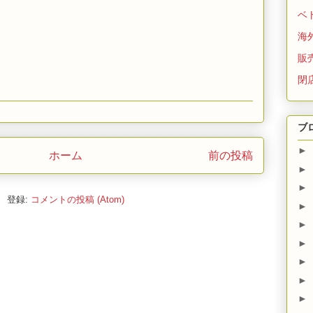
ベ
海
販
閉
ブ
►
ホーム
前の投稿
►
►
登録:
コメントの投稿 (Atom)
►
►
►
►
►
►