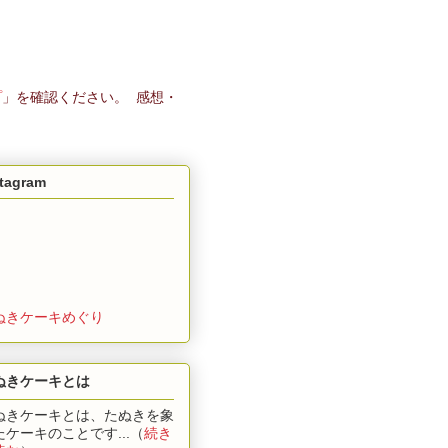
プ
」を確認ください。 感想・
stagram
ぬきケーキめぐり
ぬきケーキとは
ぬきケーキとは、たぬきを象
たケーキのことです...（
続き